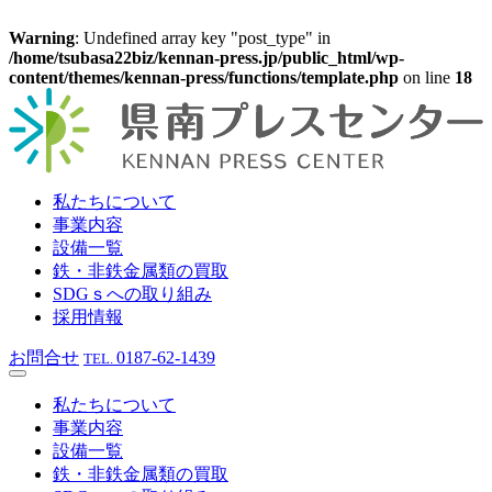
Warning
: Undefined array key "post_type" in
/home/tsubasa22biz/kennan-press.jp/public_html/wp-
content/themes/kennan-press/functions/template.php
on line
18
私たちについて
事業内容
設備一覧
鉄・非鉄金属類の買取
SDGｓへの取り組み
採用情報
お問合せ
0187-62-1439
TEL.
私たちについて
事業内容
設備一覧
鉄・非鉄金属類の買取